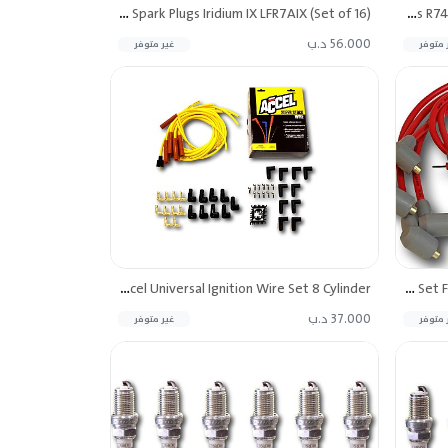
NGK Spark Plugs Iridium IX LFR7AIX (Set of 16)
NGK Racing Competition Spark Plugs R7437-9 Set of 6 (Replaces HKS M45iL)
56.000 د.ب
 متوفر
غير متوفر
Accel Universal Ignition Wire Set 8 Cylinder
MSD Ignition Wire Set Fits Acura/Integra 1.8L Vtec, '94-'97
37.000 د.ب
 متوفر
غير متوفر