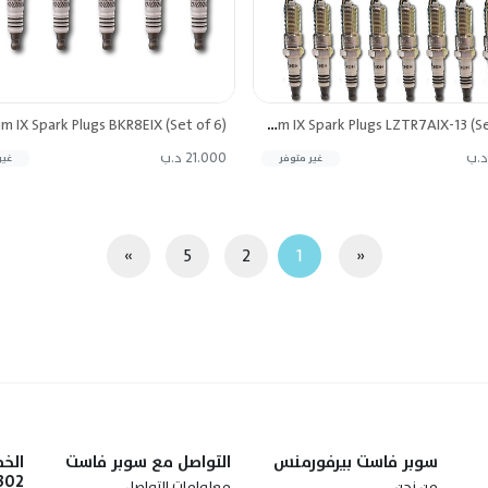
NGK Iridium IX Spark Plugs LZTR7AIX-13 (Set of 16)
21.000 د.ب
غير متوفر
غير
»
5
2
1
«
سوبر فاست بيرفورمنس
التواصل مع سوبر فاست
الخط
302
من نحن
معلوامات التواصل