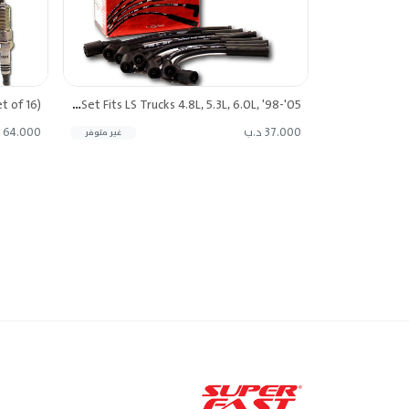
MSD Street Fire Ignition Wire Set Fits LS Trucks 4.8L, 5.3L, 6.0L, '98-'05
37.000 د.ب
64.000 د.ب
غير متوفر