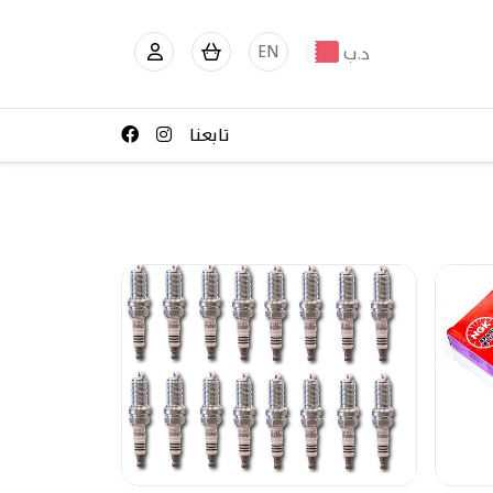
EN
د.ب
تابعنا