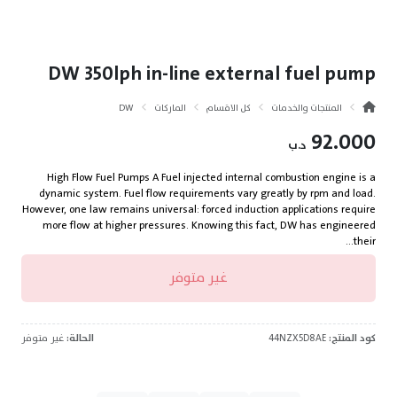
DW 350lph in-line external fuel pump
المنتجات والخدمات
كل الاقسام
الماركات
DW
92.000
د.ب
High Flow Fuel Pumps A Fuel injected internal combustion engine is a
dynamic system. Fuel flow requirements vary greatly by rpm and load.
However, one law remains universal: forced induction applications require
more flow at higher pressures. Knowing this fact, DW has engineered
their...
غير متوفر
كود المنتج:
44NZX5D8AE
الحالة:
غير متوفر